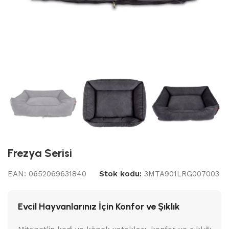
Frezya Serisi
EAN:
0652069631840
Stok kodu:
3MTA901LRG007003
Evcil Hayvanlarınız İçin Konfor ve Şıklık