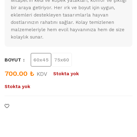
Mitapet’in kedi ve köpek yatakları, konfor ve şıklığı
bir araya getiriyor. Her ırk ve boyut için uygun,
eklemleri destekleyen tasarımlarla hayvan
dostlarınızın rahatını sağlar. Kolay temizlenen
malzemeleriyle hem evcil hayvanınıza hem de size
kolaylık sunar.
60x45
75x60
BOYUT
700.00
₺
KDV
Stokta yok
Stokta yok