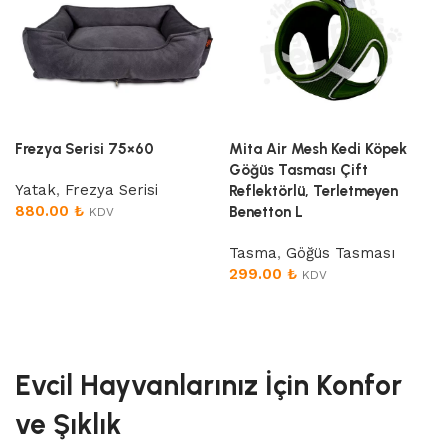
Frezya Serisi 75×60
Mita Air Mesh Kedi Köpek
Göğüs Tasması Çift
Yatak
,
Frezya Serisi
Reflektörlü, Terletmeyen
880.00
₺
Benetton L
KDV
Devamını oku
Tasma
,
Göğüs Tasması
299.00
₺
KDV
Sepete Ekle
Evcil Hayvanlarınız İçin Konfor
ve Şıklık